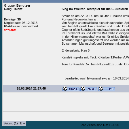
Gruppe:
Benutzer
Rang:
Talent
Sieg im zweiten Testspiel für die C Junioren
Bevor es am 22.03.14. um 10 Uhr Zuhause ums W
Beiträge:
39
Fortuna Neuenkirchen an.
Mitglied seit: 06.12.2013
Von Beginn an entwickelte sich ein schnelles S
IP-Adresse: gespeichert
war.Tom Pflugradt,Timur Kerber und Justin Obub
Gegner oft in Bedrängnis und stachen so aus ei
Im Torabschluss und letzten Ball fehlte in eini
In der Hintermannschaft war es für einige Spiel
Anforderungen gut umgesetzt und werden mit me
So schauen Mannschaft und Betreuer mit positive
Endergebnis: 9 zu 5
Kandelin spielte mit: Tack.K,Kerber.T,Kerber.A,W
Tore für Kandelin:5x Tom Pflugradt,3x Justin O
bearbeitet von Hekomandreko am 18.03.2014
18.03.2014 21:17:48
Seiten: (
1
) [1]
»
alle Zeiten sind
GMT +1:00