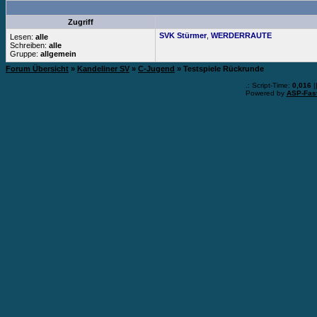
Zugriff
SVK Stürmer
,
WERDERRAUTE
Lesen:
alle
Schreiben:
alle
Gruppe:
allgemein
Forum Übersicht
»
Kandeliner SV
»
C-Jugend
» Testspiele Rückrunde
.: Script-Time:
0,016
|
Powered by
ASP-Fas