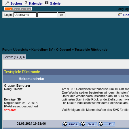
Suchen
Kalender
Galerie
Languag
Login:
Cha
Forum Übersicht
»
Kandeliner SV
»
C-Jugend
» Testspiele Rückrunde
Seiten: (
1
) [1]
»
Testspiele Rückrunde
Hekomandreko
Gruppe:
Benutzer
Rang:
Talent
Am 9.03.14 erwarten wir zuhause um 10 Uhr die
Eine Woche später bestreiten wir den nächsten T
Unter der Woche voraussichtlich am 18.3.14.pla
Beiträge:
39
optimalen Start in die Rückrunde.Ziel ist nach w
Mitglied seit: 06.12.2013
Die Rückrunde leiten wir mit dem Pokalspiel am
IP-Adresse: gespeichert
Viel Erfolg an alle Mannschaften des SVK für die
01.03.2014 19:31:06