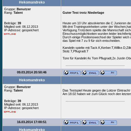
Hekomandreko
Gruppe:
Benutzer
Rang:
Talent
Guter Test trotz Niederlage
Beiträge:
39
Heute um 10 Uhr absolvierten die C Junioren d
Mitglied seit: 06.12.2013
Mit drei Trainingseinheiten unter der Wochen,h
IP-Adresse: gespeichert
Verfügung.Trotzdem spielte die Mannschaft sich
Einschussmöglichkeiten wurden leider leichtfert
Durch einige Positionswechsel der Spieler wich
das Spiel mit 7 zu 9 für sich entscheiden.
Kandelin spielte mit:Tack.K,Kerber.T,Willke.D,Z
Stolz.T,Pflugradt.T
Tore für Kandelin:4x Tom Pflugradt,2x Justin O
09.03.2014 20:50:46
Hekomandreko
Gruppe:
Benutzer
Rang:
Talent
Das Testspiel Heute gegen die Loitzer Eintracht
Am 18.02 haben wir zum Glück noch den letzte
Beiträge:
39
Mitglied seit: 06.12.2013
IP-Adresse: gespeichert
16.03.2014 17:00:51
Hekomandreko