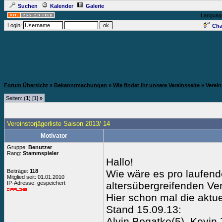
Suchen
Kalender
Galerie
Languag
Login:
Cha
Forum Übersicht
»
Bekanntmachungen
»
Wie findet Ihr unsere Vereinsseite
» Verein
Seiten: (
1
) [1]
»
Vereinstorjägerliste Saison 2013/ 14
Motivator
Gruppe:
Benutzer
Rang:
Stammspieler
Hallo!
Beiträge:
118
Wie wäre es pro laufende
Mitglied seit: 01.01.2010
IP-Adresse: gespeichert
altersübergreifenden Ver
Hier schon mal die aktu
Stand 15.09.13:
Alvin Bogatke(5), Kevin 