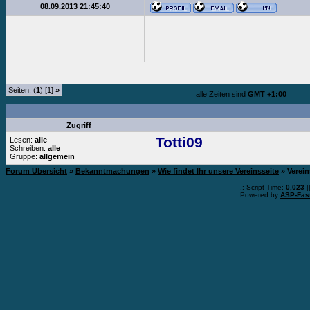
08.09.2013 21:45:40
Seiten: (
1
) [1]
»
alle Zeiten sind
GMT +1:00
Zugriff
Totti09
Lesen:
alle
Schreiben:
alle
Gruppe:
allgemein
Forum Übersicht
»
Bekanntmachungen
»
Wie findet Ihr unsere Vereinsseite
» Verein
.: Script-Time:
0,023
|
Powered by
ASP-Fas