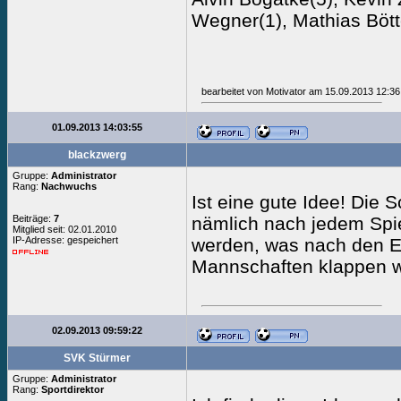
Wegner(1), Mathias Bött
bearbeitet von Motivator am 15.09.2013 12:36
01.09.2013 14:03:55
blackzwerg
Gruppe:
Administrator
Rang:
Nachwuchs
Ist eine gute Idee! Die
Beiträge:
7
nämlich nach jedem Spie
Mitglied seit: 02.01.2010
IP-Adresse: gespeichert
werden, was nach den Erf
Mannschaften klappen w
02.09.2013 09:59:22
SVK Stürmer
Gruppe:
Administrator
Rang:
Sportdirektor