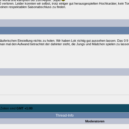
e Moral und kämpften bis zum Abpfiff. Super
 verloren. Leider konnten wir selbst, trotz einiger gut herausgespielten Hochkaräter, kein Tor
 einen respektablen Saisonabschluss zu finden.
äuferischen Einstellung nichts zu holen. Wir haben Lok richtig gut aussehen lassen. Das 0:9 
n man mal den Aufwand betrachtet der dahinter steht, die Jungs und Mädchen spielen zu lasse
e Zeiten sind
GMT +1:00
Thread-Info
Moderatoren