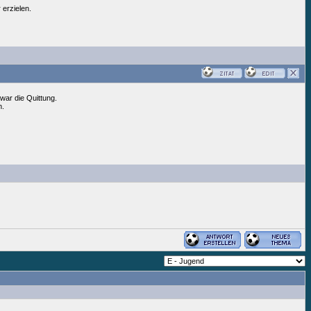
 erzielen.
war die Quittung.
n.