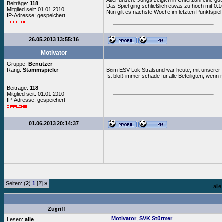
Aber unsere Jungs zeigten in Unterzahl eine gut
Beiträge:
118
Das Spiel ging schließlich etwas zu hoch mit 0:16
Mitglied seit: 01.01.2010
Nun gilt es nächste Woche im letzten Punktspiel
IP-Adresse: gespeichert
26.05.2013 13:55:16
Motivator
Gruppe:
Benutzer
Rang:
Stammspieler
Beim ESV Lok Stralsund war heute, mit unserer l
Ist bloß immer schade für alle Beteiligten, wen
Beiträge:
118
Mitglied seit: 01.01.2010
IP-Adresse: gespeichert
01.06.2013 20:14:37
Seiten: (
2
)
1
[2]
»
all
Zugriff
Motivator
,
SVK Stürmer
Lesen:
alle