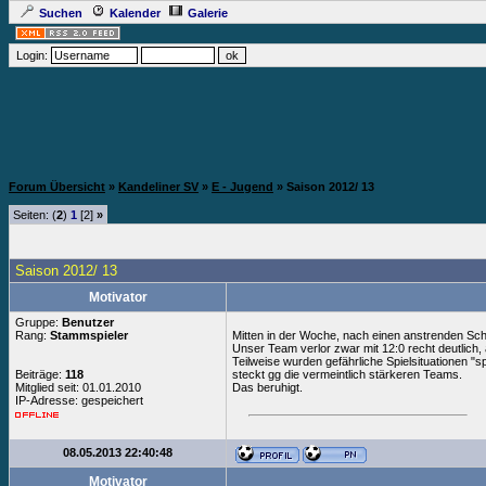
Suchen
Kalender
Galerie
Login:
Forum Übersicht
»
Kandeliner SV
»
E - Jugend
» Saison 2012/ 13
Seiten: (
2
)
1
[2]
»
Saison 2012/ 13
Motivator
Gruppe:
Benutzer
Rang:
Stammspieler
Mitten in der Woche, nach einen anstrenden Sch
Unser Team verlor zwar mit 12:0 recht deutlich,
Teilweise wurden gefährliche Spielsituationen "
Beiträge:
118
steckt gg die vermeintlich stärkeren Teams.
Mitglied seit: 01.01.2010
Das beruhigt.
IP-Adresse: gespeichert
08.05.2013 22:40:48
Motivator