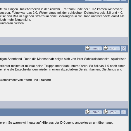
rte zu einigen Unsicherheiten in der Abwehr. Erst zum Ende der 1.HZ kamen wir besser
gesetzt. Folge war das 2:0. Weiter gings mit der schlechten Defensivarbeit; 3:0 und 4:0.
weise den Ball im eigenen Strafraum ohne Bedrängnis in die Hand und beendete damit alle
och mehr folgte nicht.
und dran bleiben.
igen Sonnbend. Doch die Mannschaft zeigte sich von ihrer Schokoladenseite; spielerisch
richter meinte er müsse seine Truppe mehrfach unterstützen. So fiel das 1:0 nach einer
er ehe die Entscheidungen wieder in einen akzeptablen Bereich kamen. Die Jungs und
.
enkompliment von Eltern und Trainern.
sieren. So waren wir heute auf Hilfe aus der D-Jugend angewiesen um überhaupt,