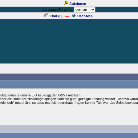
Auktionen
Language/Sprache:
Chat (
0
)
User-Map
new
ultag musste unsere E-J heute gg den GSV I antreten.
 aber die Höhe der Niederlage spiegelt nicht die gute, gezeigte Leistung wieder. Diesmal wur
spielerisch" entschärft, so dass man sich durchaus fragen konnte "Wo war das Selbstbewussts