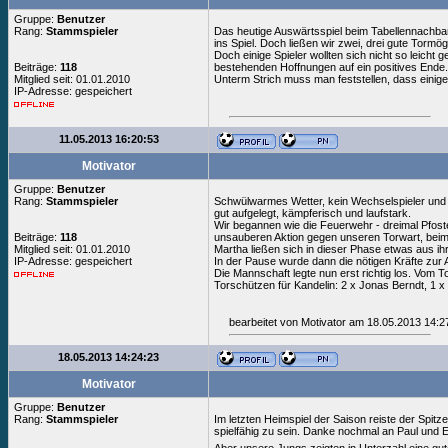
Gruppe:
Benutzer
Rang:
Stammspieler
Das heutige Auswärtsspiel beim Tabellennachbar
ins Spiel. Doch ließen wir zwei, drei gute Tormö
Doch einige Spieler wollten sich nicht so leich
Beiträge:
118
bestehenden Hoffnungen auf ein positives Ende. D
Mitglied seit: 01.01.2010
Unterm Strich muss man feststellen, dass einige
IP-Adresse: gespeichert
11.05.2013 16:20:53
Motivator
Gruppe:
Benutzer
Rang:
Stammspieler
Schwülwarmes Wetter, kein Wechselspieler und d
gut aufgelegt, kämpferisch und laufstark.
Wir begannen wie die Feuerwehr - dreimal Pfoste
Beiträge:
118
unsauberen Aktion gegen unseren Torwart, beim
Mitglied seit: 01.01.2010
Martha ließen sich in dieser Phase etwas aus ih
IP-Adresse: gespeichert
In der Pause wurde dann die nötigen Kräfte zur 
Die Mannschaft legte nun erst richtig los. Vom 
Torschützen für Kandelin: 2 x Jonas Berndt, 1 x
bearbeitet von Motivator am 18.05.2013 14:2
18.05.2013 14:24:23
Motivator
Gruppe:
Benutzer
Rang:
Stammspieler
Im letzten Heimspiel der Saison reiste der Spit
spielfähig zu sein. Danke nochmal an Paul und Er