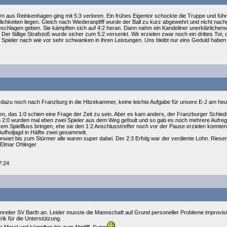
n aus Reinkenhagen ging mit 5:3 verloren. Ein frühes Eigentor schockte die Truppe und füh
glichkeiten liegen. Gleich nach Wiederanpfiff wurde der Ball zu kurz abgewehrt und nicht nach
t geschlagen geben. Sie kämpften sich auf 4:2 heran. Dann nahm ein Kandeliner unerklärlicher
er fällige Strafstoß wurde sicher zum 5:2 versenkt. Wir erzielen zwar noch ein drittes Tor, d
 Spieler nach wie vor sehr schwanken in ihren Leistungen. Uns bleibt nur eins Geduld haben 
azu noch nach Franzburg in die Hitzekammer, keine leichte Aufgabe für unsere E-J am heut
n, das 1:0 schien eine Frage der Zeit zu sein. Aber es kam anders, der Franzburger Schieds
 2:0 wurden mal eben zwei Spieler aus dem Weg gefoult und so gab es noch mehrere Aufreg
rem Spielfluss bringen, ehe sie den 1:2 Anschlusstreffer noch vor der Pause erzielen konnten
Aufholjagd in Hälfte zwei gesammelt.
Torwart bis zum Stürmer alle waren super dabei. Der 2:3 Erfolg war der verdiente Lohn. Ries
 Elmar Ohlinger
7:24
zenreiter SV Barth an. Leider musste die Mannschaft auf Grund personeller Probleme improvi
ik für die Unterstützung.