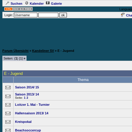
Suchen
Kalender
Galerie
Languag
Login:
Cha
Forum Übersicht
»
Kandeliner SV
» E - Jugend
Seiten: (
1
) [1]
»
E - Jugend
Thema
Saison 2014/ 15
Saison 2013/ 14
Seite:
1
2
Loitzer 1. Mai - Turnier
Hallensaison 2013/ 14
Kreispokal
Beachsoccercup