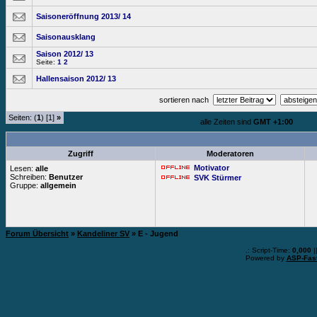
Saisoneröffnung 2013/ 14
Saisonausklang
Saison 2012/ 13
Seite:
1
2
Hallensaison 2012/ 13
sortieren nach
Seiten: (
1
) [1]
»
alle Zeiten sind
GMT +1:00
Zugriff
Moderatoren
Motivator
Lesen:
alle
Schreiben:
Benutzer
SVK Stürmer
Gruppe:
allgemein
Forum Übersicht
»
Kandeliner SV
» E - Jugend
.: Script-Time:
0,000
|
Powered by
ASP-Fas