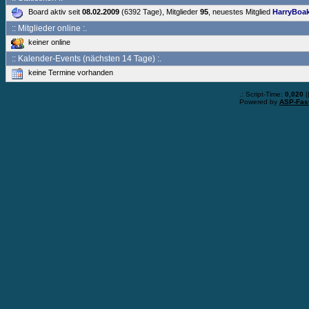
Board aktiv seit
08.02.2009
(6392 Tage), Mitglieder
95
, neuestes Mitglied
HarryBoa
:: Mitglieder online :.
keiner online
:: Kalender-Events (nächsten 14 Tage) :.
keine Termine vorhanden
.: Script-Time:
0,020
|
Powered by
ASP-Fas