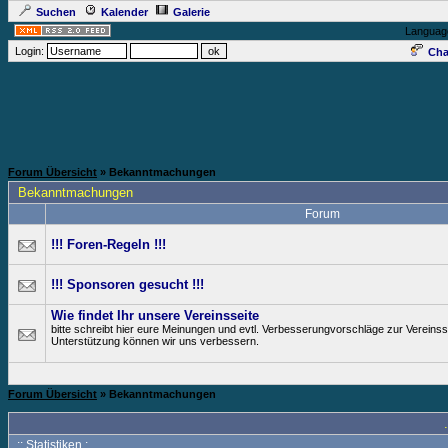
Suchen
Kalender
Galerie
Languag
Login:
Cha
Forum Übersicht
» Bekanntmachungen
Bekanntmachungen
Forum
!!! Foren-Regeln !!!
!!! Sponsoren gesucht !!!
Wie findet Ihr unsere Vereinsseite
bitte schreibt hier eure Meinungen und evtl. Verbesserungvorschläge zur Vereinss
Unterstützung können wir uns verbessern.
Forum Übersicht
» Bekanntmachungen
:: Statistiken :.