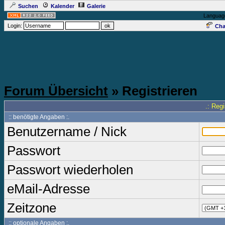
Suchen
Kalender
Galerie
Languag
Login:
Cha
Forum Übersicht
» Registrieren
.: Reg
:: benötigte Angaben :.
Benutzername / Nick
Passwort
Passwort wiederholen
eMail-Adresse
Zeitzone
:: optionale Angaben :.