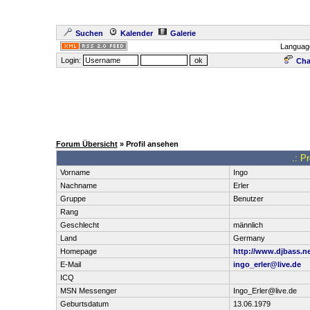
Suchen
Kalender
Galerie
Languag
Login:
Cha
Forum Übersicht
» Profil ansehen
.: P
Vorname
Ingo
Nachname
Erler
Gruppe
Benutzer
Rang
Geschlecht
männlich
Land
Germany
Homepage
http://www.djbass.ne
E-Mail
ingo_erler@live.de
ICQ
MSN Messenger
Ingo_Erler@live.de
Geburtsdatum
13.06.1979