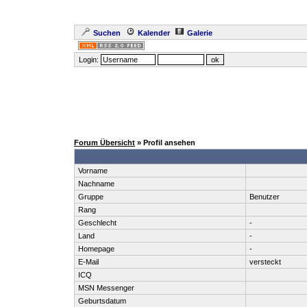
Suchen
Kalender
Galerie
Login:
Forum Übersicht
» Profil ansehen
Vorname
Nachname
Gruppe
Benutzer
Rang
Geschlecht
-
Land
-
Homepage
-
E-Mail
versteckt
ICQ
MSN Messenger
Geburtsdatum