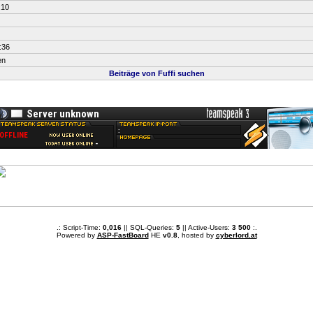
:10
:36
en
Beiträge von Fuffi suchen
.: Script-Time:
0,016
|| SQL-Queries:
5
|| Active-Users:
3 500
:.
Powered by
ASP-FastBoard
HE
v0.8
, hosted by
cyberlord.at