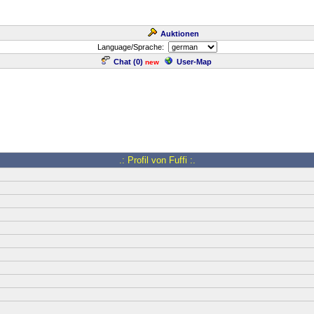
Auktionen
Language/Sprache:
Chat (
0
)
User-Map
new
.: Profil von Fuffi :.