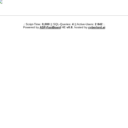
.: Script-Time:
0,000
|| SQL-Queries:
4
|| Active-Users:
2 842
:.
Powered by
ASP-FastBoard
HE
v0.8
, hosted by
cyberlord.at