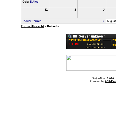
Geb:
DJ Ice
31
1
2
neuer Termin
«
Forum Übersicht
» Kalender
.: Script-Time:
0,016
|
Powered by
ASP-Fas