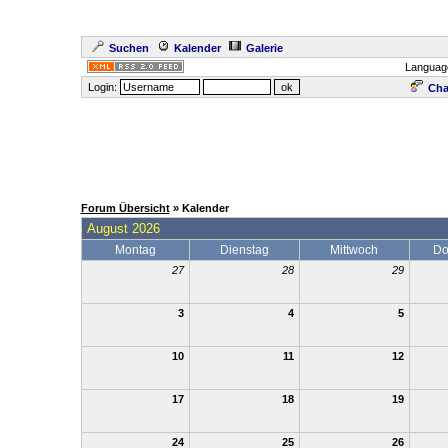
Suchen
Kalender
Galerie
Languag
Login:
Cha
Forum Übersicht
» Kalender
August 2026
Montag
Dienstag
Mittwoch
Do
27
28
29
3
4
5
10
11
12
17
18
19
24
25
26