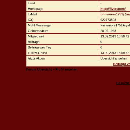
Land
-
Homepage
http://fiverr.com/
E-Mail
finnemore1751@y
ICQ
922773508
MSN Messenger
Finnemore1751@ya
Geburtsdatum
20.04.1948
Mitglied seit
13.09.2013 18:59:42
Beiträge
0
Beiträge pro Tag
0
zuletzt Online
13.09.2013 18:59:42
letzte Aktion
Übersicht ansehen
Beiträge vo
Forum Übersicht
» Profil ansehen
Besucht