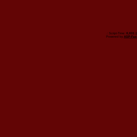
.: Script-Time:
0,031
|
Powered by
ASP-Fas