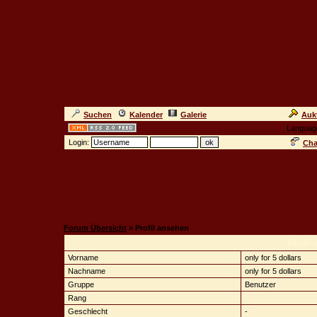
Suchen
Kalender
Galerie
Auk
Languag
Login:
Cha
Forum Übersicht
» Profil ansehen
.: Profil
Vorname
only for 5 dollars
Nachname
only for 5 dollars
Gruppe
Benutzer
Rang
Geschlecht
-