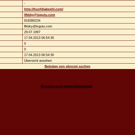
-
http://hunfdjakexhl.com/
lfkbky@ixgutu.com
818380234
lfkbky@ixgutu.com
29.07.1997
17.04.2013 06:54:30
0
0
17.04.2013 06:54:30
Übersicht ansehen
Beiträge von qbncmj suchen
n
Besucht auch meine Homepage!