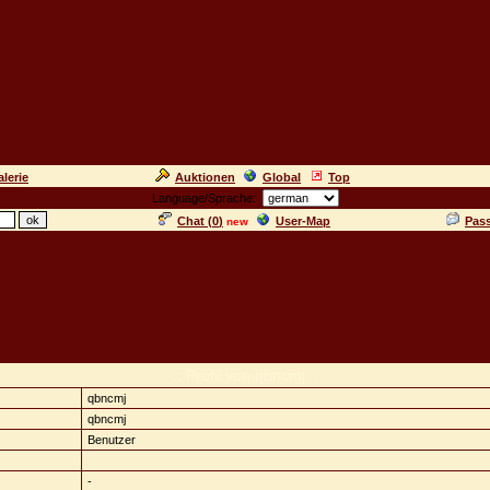
lerie
Auktionen
Global
Top
Language/Sprache:
Chat (
0
)
User-Map
Pas
new
n
.: Profil von qbncmj :.
qbncmj
qbncmj
Benutzer
-