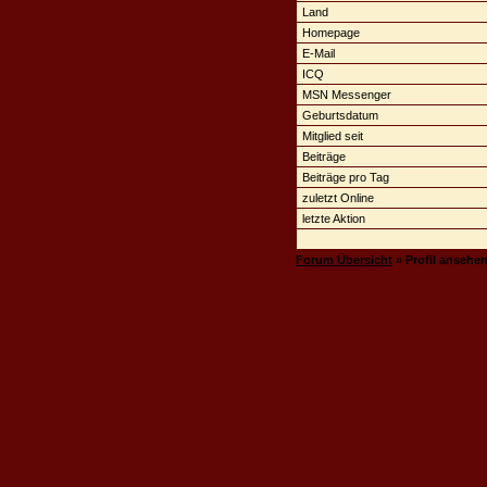
Land
Homepage
E-Mail
ICQ
MSN Messenger
Geburtsdatum
Mitglied seit
Beiträge
Beiträge pro Tag
zuletzt Online
letzte Aktion
Forum Übersicht
» Profil ansehe