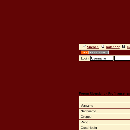
Suchen
Kalender
Ga
Login:
Forum Übersicht
» Profil ansehe
Vorname
Nachname
Gruppe
Rang
Geschlecht