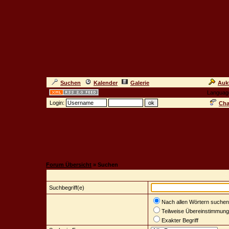
Suchen
Kalender
Galerie
Auk
Languag
Login:
Cha
Forum Übersicht
» Suchen
.:
Suchbegriff(e)
Nach allen Wörtern suchen
Teilweise Übereinstimmung
Exakter Begriff