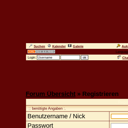
Suchen
Kalender
Galerie
Auk
Languag
Login:
Cha
Forum Übersicht
» Registrieren
.: Regi
:: benötigte Angaben :.
Benutzername / Nick
Passwort