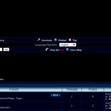
lery
Auctions
Global
Top
Language/Sprache:
Chat (
0
)
User-Map
new
men
Forum
Threads
Posts
2/2/2
»
Mod
«
1
6
by:
G
vorschläge, Tipps...
in:
Su
2/4/2
1
2
by:
G
verkaufen
in:
Ic