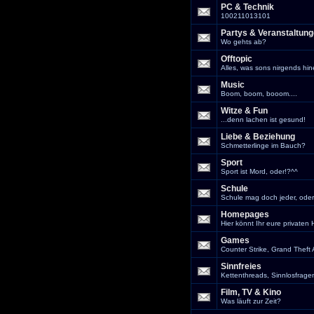
PC & Technik
100211013101
Partys & Veranstaltun
Wo gehts ab?
Offtopic
Alles, was sons nirgends hin
Music
Boom, boom, booom....
Witze & Fun
...denn lachen ist gesund!
Liebe & Beziehung
Schmetterlinge im Bauch?
Sport
Sport ist Mord, oder!?^^
Schule
Schule mag doch jeder, oder
Homepages
Hier könnt Ihr eure privaten
Games
Counter Strike, Grand Theft 
Sinnfreies
Kettenthreads, Sinnlosfragen
Film, TV & Kino
Was läuft zur Zeit?