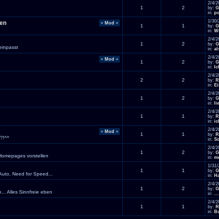
2/4/2
1
2
by:
G
in:
pc
1/30/
gen
»
Mod
«
1
1
by:
G
in:
We
2/4/2
1
2
by:
G
einpasst
in:
al
2/4/2
»
Mod
«
1
2
by:
G
in:
Ic
2/4/2
2
2
by:
R
in:
Ei
2/4/2
1
2
by:
G
in:
li
2/4/2
1
1
by:
R
in:
ic
2/4/2
»
Mod
«
1
1
by:
R
?!^^
in:
Sc
2/4/2
1
2
by:
G
 Homepages vorstellen
in:
me
1/31/
1
1
by:
G
Auto, Need for Speed...
in:
H
2/4/2
1
2
by:
G
... Alles Sinnfreie eben
in:
...
2/4/2
1
1
by:
R
in:
Bo