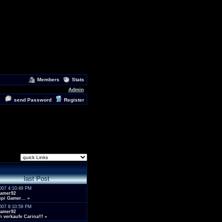
Members
Stats
Admin
send Password
Register
last Post
007 4:10:49 PM
amer92
pi Gamer...
»
007 8:10:59 PM
amer92
h verkaufe Carina!!!
»