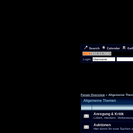
Search
Calendar
Gal
Login:
Forum Overview
» Allgemeine The
Allgemeine Themen
Anregung & Kritik
Loben, meckern, Verbessungs
Auktionen
Hier könnt Ihr eure Sachen 