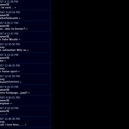
007 8:11:39 PM
amer92
 ist cool...
»
2007 8:20:44 PM
amer92
iberfastnacht
»
007 8:09:17 PM
amer92
so...was ist besser?
»
007 8:12:47 PM
amer92
h liebe Musik!
»
007 12:35:56 PM
oxy
n schlechter Witz vo
»
007 8:14:20 PM
amer92
ebe
»
007 12:48:35 PM
oxy
h hasse sport
»
007 12:41:59 PM
oxy
hule!!!!!!!!!!!!!!!
»
007 8:16:15 PM
amer92
ine hompage...jaaa!!
»
2007 8:40:01 PM
amer92
angman
»
007 8:18:19 PM
amer92
......
»
007 12:46:36 PM
oxy
ah i love kino......
»