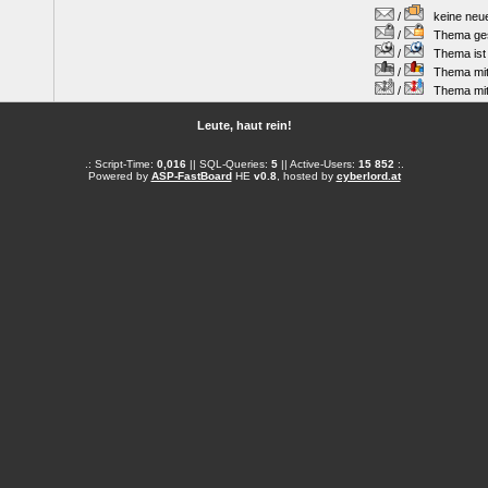
/
keine neuen
/
Thema gesc
/
Thema ist w
/
Thema mit 
/
Thema mit S
Leute, haut rein!
.: Script-Time:
0,016
|| SQL-Queries:
5
|| Active-Users:
15 852
:.
Powered by
ASP-FastBoard
HE
v0.8
, hosted by
cyberlord.at