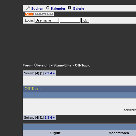
Suchen
Kalender
Galerie
Login:
Forum Übersicht
»
Sturm-Elite
» Off-Topic
Seiten: (
4
) [1]
2
3
4
»
Off-Topic
sortier
Seiten: (
4
) [1]
2
3
4
»
Zugriff
Moderatoren