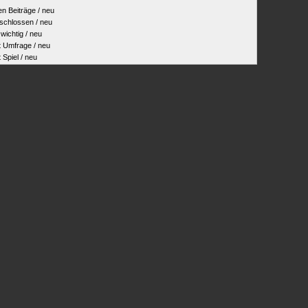
 Beiträge / neu
hlossen / neu
ichtig / neu
Umfrage / neu
piel / neu