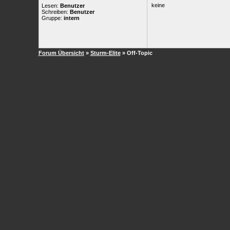
keine
Lesen:
Benutzer
Schreiben:
Benutzer
Gruppe:
intern
Forum Übersicht
»
Sturm-Elite
» Off-Topic