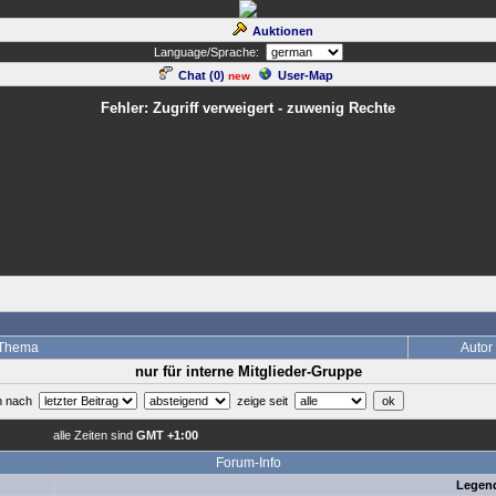
Auktionen
Language/Sprache:
Chat (
0
)
User-Map
new
Fehler: Zugriff verweigert - zuwenig Rechte
Thema
Autor
nur für interne Mitglieder-Gruppe
en nach
zeige seit
alle Zeiten sind
GMT +1:00
Forum-Info
Legen