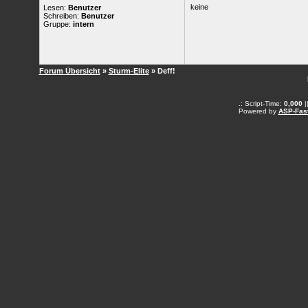
keine
Lesen:
Benutzer
Schreiben:
Benutzer
Gruppe:
intern
Forum Übersicht
»
Sturm-Elite
» Deff!
.: Script-Time:
0,000
|
Powered by
ASP-Fas