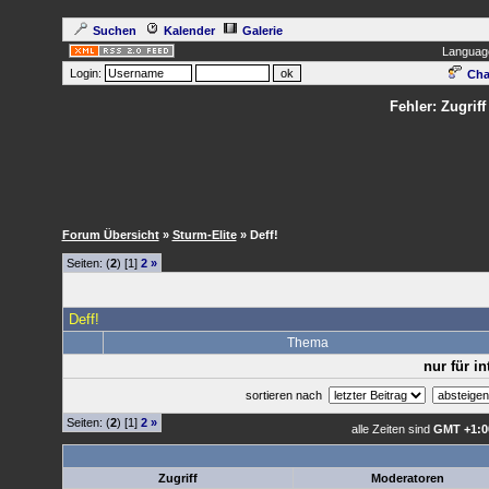
Suchen
Kalender
Galerie
Languag
Login:
Cha
Fehler: Zugrif
Forum Übersicht
»
Sturm-Elite
» Deff!
Seiten: (
2
) [1]
2
»
Deff!
Thema
nur für i
sortieren nach
Seiten: (
2
) [1]
2
»
alle Zeiten sind
GMT +1:0
Zugriff
Moderatoren