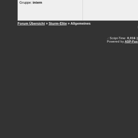
Gruppe:
intern
Forum Übersicht
»
Sturm-Elite
» Allgemeines
.: Script-Time:
0,016
|
Powered by
ASP-Fas