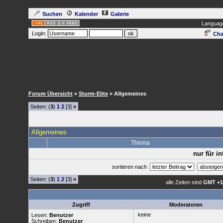
Suchen
Kalender
Galerie
Languag
Login:
Cha
Forum Übersicht
»
Sturm-Elite
» Allgemeines
Seiten: (
3
)
1
2
[3]
»
Allgemeines
Thema
nur für i
sortieren nach
Seiten: (
3
)
1
2
[3]
»
alle Zeiten sind
GMT +1
Zugriff
Moderatoren
keine
Lesen:
Benutzer
Schreiben:
Benutzer