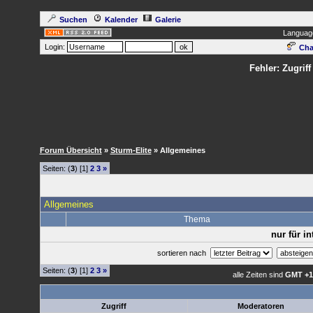
Suchen
Kalender
Galerie
Languag
Login:
Cha
Fehler: Zugrif
Forum Übersicht
»
Sturm-Elite
» Allgemeines
Seiten: (
3
) [1]
2
3
»
Allgemeines
Thema
nur für i
sortieren nach
Seiten: (
3
) [1]
2
3
»
alle Zeiten sind
GMT +1
Zugriff
Moderatoren