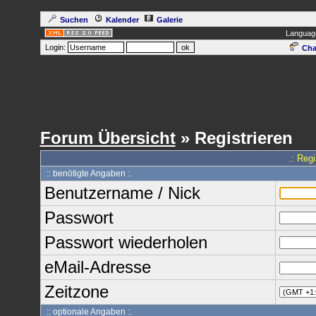
Suchen
Kalender
Galerie
Languag
Login:
Cha
Forum Übersicht
» Registrieren
.: Reg
:: benötigte Angaben :.
Benutzername / Nick
Passwort
Passwort wiederholen
eMail-Adresse
Zeitzone
:: optionale Angaben :.