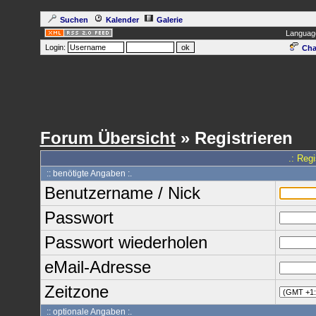
Suchen
Kalender
Galerie
Languag
Login:
Cha
Forum Übersicht
» Registrieren
.: Reg
:: benötigte Angaben :.
Benutzername / Nick
Passwort
Passwort wiederholen
eMail-Adresse
Zeitzone
:: optionale Angaben :.