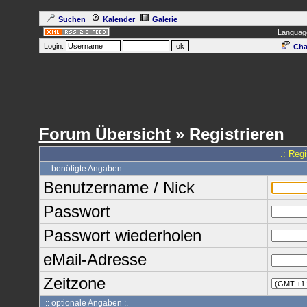
Suchen
Kalender
Galerie
Languag
Login:
Cha
Forum Übersicht
» Registrieren
.: Reg
:: benötigte Angaben :.
Benutzername / Nick
Passwort
Passwort wiederholen
eMail-Adresse
Zeitzone
:: optionale Angaben :.