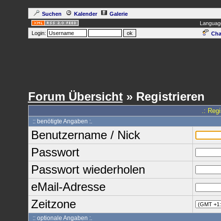
Suchen
Kalender
Galerie
Languag
Login:
Cha
Forum Übersicht
» Registrieren
.: Reg
:: benötigte Angaben :.
Benutzername / Nick
Passwort
Passwort wiederholen
eMail-Adresse
Zeitzone
:: optionale Angaben :.