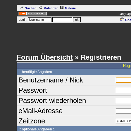
Suchen
Kalender
Galerie
Languag
Login:
Cha
Forum Übersicht
» Registrieren
.: Reg
:: benötigte Angaben :.
Benutzername / Nick
Passwort
Passwort wiederholen
eMail-Adresse
Zeitzone
:: optionale Angaben :.