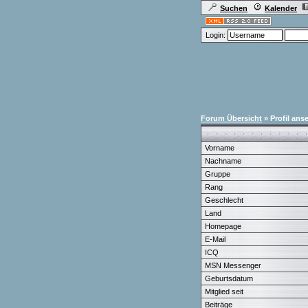
Suchen
Kalender
Login:
Forum Übersicht
» Profil ans
Vorname
Nachname
Gruppe
Rang
Geschlecht
Land
Homepage
E-Mail
ICQ
MSN Messenger
Geburtsdatum
Mitglied seit
Beiträge