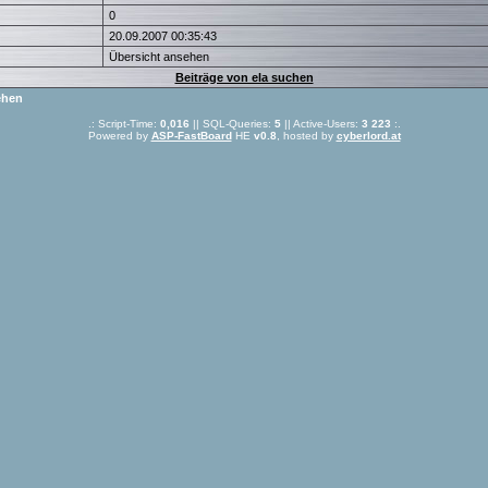
0
20.09.2007 00:35:43
Übersicht ansehen
Beiträge von ela suchen
ehen
.: Script-Time:
0,016
|| SQL-Queries:
5
|| Active-Users:
3 223
:.
Powered by
ASP-FastBoard
HE
v0.8
, hosted by
cyberlord.at