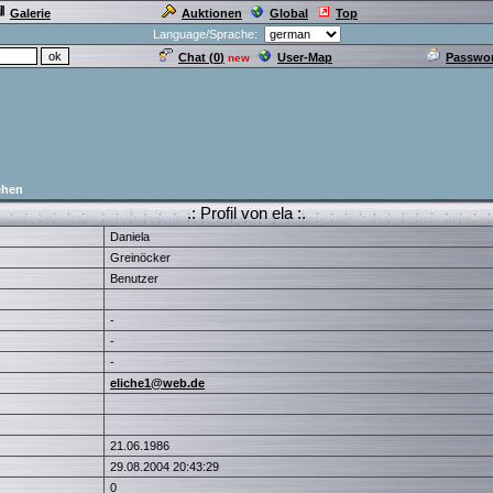
Galerie
Auktionen
Global
Top
Language/Sprache:
Chat (
0
)
User-Map
Passwor
new
ehen
.: Profil von ela :.
Daniela
Greinöcker
Benutzer
-
-
-
eliche1@web.de
21.06.1986
29.08.2004 20:43:29
0