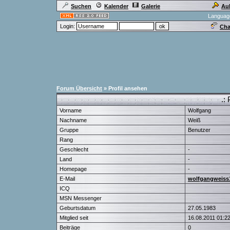
Suchen
Kalender
Galerie
Au
Languag
Login:
Cha
Forum Übersicht
» Profil ansehen
.: 
Vorname
Wolfgang
Nachname
Weiß
Gruppe
Benutzer
Rang
Geschlecht
-
Land
-
Homepage
-
E-Mail
wolfgangweiss
ICQ
MSN Messenger
Geburtsdatum
27.05.1983
Mitglied seit
16.08.2011 01:2
Beiträge
0