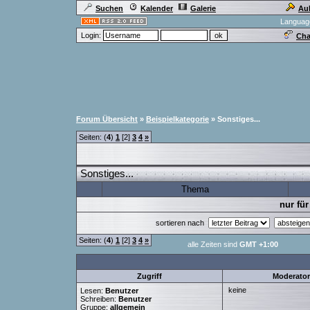
Suchen
Kalender
Galerie
Au
Languag
Login:
Cha
Forum Übersicht
»
Beispielkategorie
» Sonstiges...
Seiten: (
4
)
1
[2]
3
4
»
Sonstiges...
Thema
nur für
sortieren nach
Seiten: (
4
)
1
[2]
3
4
»
alle Zeiten sind
GMT +1:00
Zugriff
Moderato
keine
Lesen:
Benutzer
Schreiben:
Benutzer
Gruppe:
allgemein