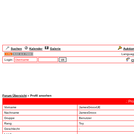
Suchen
Kalender
Galerie
Auktio
Languag
Login:
Ch
Forum Übersicht
» Profil ansehen
.: Pr
Vorname
JamesGrooxUE
Nachname
JamesGroox
Gruppe
Benutzer
Rang
Toy
Geschlecht
-