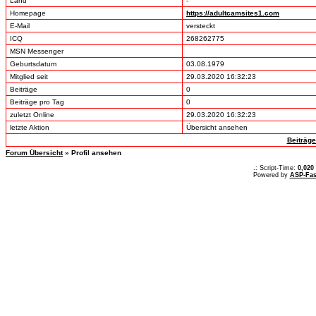
Land
-
Homepage
https://adultcamsites1.com
E-Mail
versteckt
ICQ
268262775
MSN Messenger
Geburtsdatum
03.08.1979
Mitglied seit
29.03.2020 16:32:23
Beiträge
0
Beiträge pro Tag
0
zuletzt Online
29.03.2020 16:32:23
letzte Aktion
Übersicht ansehen
Beiträg
Forum Übersicht
» Profil ansehen
.: Script-Time:
0,020
Powered by
ASP-Fas