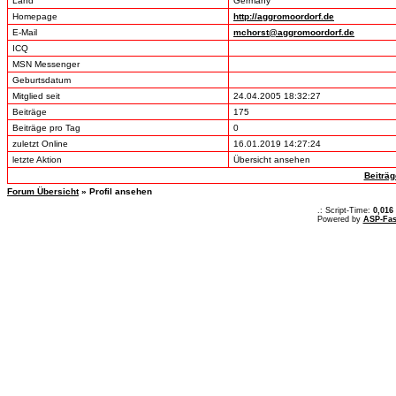
Land
Germany
Homepage
http://aggromoordorf.de
E-Mail
mchorst@aggromoordorf.de
ICQ
MSN Messenger
Geburtsdatum
Mitglied seit
24.04.2005 18:32:27
Beiträge
175
Beiträge pro Tag
0
zuletzt Online
16.01.2019 14:27:24
letzte Aktion
Übersicht ansehen
Beiträ
Forum Übersicht
» Profil ansehen
.: Script-Time:
0,016
Powered by
ASP-Fas