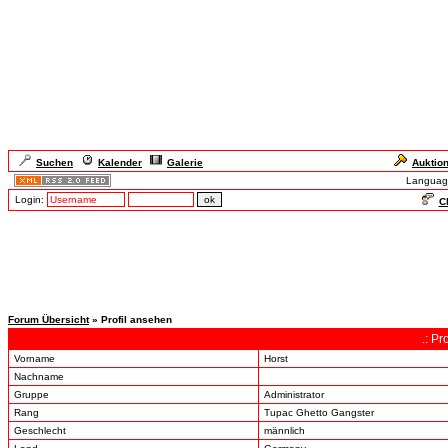
Suchen
Kalender
Galerie
Auktio
Languag
Login:
Ch
Forum Übersicht
» Profil ansehen
.: P
Vorname
Horst
Nachname
Gruppe
Administrator
Rang
Tupac Ghetto Gangster
Geschlecht
männlich