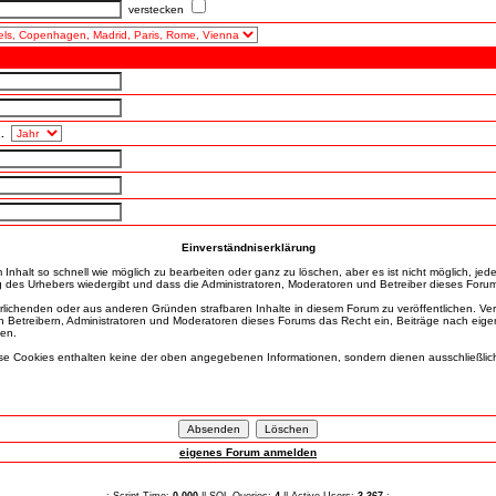
verstecken
.
Einverständniserklärung
nhalt so schnell wie möglich zu bearbeiten oder ganz zu löschen, aber es ist nicht möglich, jed
 des Urhebers wiedergibt und dass die Administratoren, Moderatoren und Betreiber dieses Forums 
rrlichenden oder aus anderen Gründen strafbaren Inhalte in diesem Forum zu veröffentlichen. Ve
n Betreibern, Administratoren und Moderatoren dieses Forums das Recht ein, Beiträge nach eige
den.
 Cookies enthalten keine der oben angegebenen Informationen, sondern dienen ausschließlich d
eigenes Forum anmelden