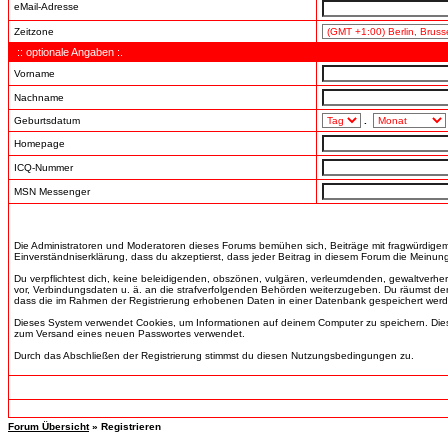
eMail-Adresse
Zeitzone
:: optionale Angaben :.
Vorname
Nachname
Geburtsdatum
.
Homepage
ICQ-Nummer
MSN Messenger
Die Administratoren und Moderatoren dieses Forums bemühen sich, Beiträge mit fragwürdigem I
Einverständniserklärung, dass du akzeptierst, dass jeder Beitrag in diesem Forum die Meinung
Du verpflichtest dich, keine beleidigenden, obszönen, vulgären, verleumdenden, gewaltverhe
vor, Verbindungsdaten u. ä. an die strafverfolgenden Behörden weiterzugeben. Du räumst de
dass die im Rahmen der Registrierung erhobenen Daten in einer Datenbank gespeichert wer
Dieses System verwendet Cookies, um Informationen auf deinem Computer zu speichern. Diese
zum Versand eines neuen Passwortes verwendet.
Durch das Abschließen der Registrierung stimmst du diesen Nutzungsbedingungen zu.
Forum Übersicht
» Registrieren