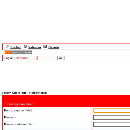
Suchen
Kalender
Galerie
Login:
Forum Übersicht
» Registrieren
:: benötigte Angaben :.
Benutzername / Nick
Passwort
Passwort wiederholen