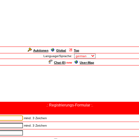
Auktionen
Global
Top
Language/Sprache:
Chat (
0
)
User-Map
new
.: Registrierungs-Formular :.
mind. 3 Zeichen
mind. 3 Zeichen