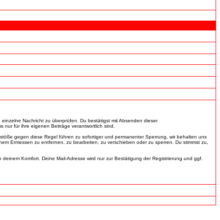
e einzelne Nachricht zu überprüfen. Du bestätigst mit Absenden dieser
nur für ihre eigenen Beiträge verantwortlich sind.
rstöße gegen diese Regel führen zu sofortiger und permanenter Sperrung, wir behalten uns
nem Ermessen zu entfernen, zu bearbeiten, zu verschieben oder zu sperren. Du stimmst zu,
einem Komfort. Deine Mail-Adresse wird nur zur Bestätigung der Registrierung und ggf.