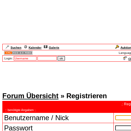
Suchen
Kalender
Galerie
Auktio
Languag
Login:
Ch
Forum Übersicht
» Registrieren
.: Reg
:: benötigte Angaben :.
Benutzername / Nick
Passwort