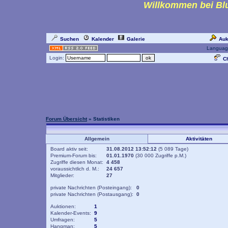
Willkommen bei Blu
Suchen
Kalender
Galerie
Auk
Languag
Login:
Ch
Forum Übersicht
» Statistiken
Allgemein
Aktivitäten
Board aktiv seit:
31.08.2012 13:52:12
(5 089 Tage)
Premium-Forum bis:
01.01.1970
(30 000 Zugriffe p.M.)
Zugriffe diesen Monat:
4 458
voraussichtlich d. M.:
24 657
Mitglieder:
27
private Nachrichten (Posteingang):
0
private Nachrichten (Postausgang):
0
Auktionen:
1
Kalender-Events:
9
Umfragen:
5
Hangman:
5