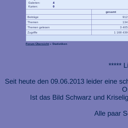
Galerien:
4
Karten:
0
gesamt
Beiträge
91
Themen
13
Themen gelesen
3 40
Zugriffe
1 168 43
Forum Übersicht
» Statistiken
***** 
Seit heute den 09.06.2013 leider eine s
On
Ist das Bild Schwarz und Kriseli
Alle paar S