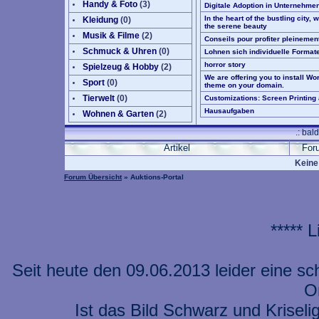
Handy & Foto
(
3
)
Digitale Adoption in Unternehme
In the heart of the bustling city,
Kleidung
(0)
the serene beauty
Musik & Filme
(
2
)
Conseils pour profiter pleineme
Schmuck & Uhren
(0)
Lohnen sich individuelle Format
horror story
Spielzeug & Hobby
(
2
)
We are offering you to install 
Sport
(0)
theme on your domain.
Tierwelt
(0)
Customizations: Screen Printing
Hausaufgaben
Wohnen & Garten
(
2
)
.: bal
Artikel
For
Keine
Forum Übersicht
» Auktions-Portal
***** 
Seit heute den 09.06.2013 leider eine s
On
Ist das Bild Schwarz und Kriseli