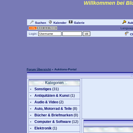
Willkommen bei Blu
Suchen
Kalender
Galerie
Auk
Languag
Login:
Ch
Forum Übersicht
» Auktions-Portal
.
.: Kategorien :.
Sonstiges
(
31
)
Antiquitäten & Kunst
(
1
)
Audio & Video
(
2
)
Auto, Motorrad & Teile
(
8
)
Bücher & Briefmarken
(0)
Computer & Software
(
12
)
Elektronik
(
1
)