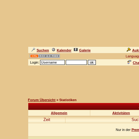
Suchen
Kalender
Galerie
Auk
Languag
Login:
Cha
Forum Übersicht
» Statistiken
Allgemein
Aktivitäten
Zeit
Suc
Nur in der
Prem