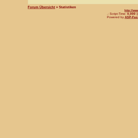
Forum Übersicht
» Statistiken
http://ww
.: Script-Time:
0,000
|
Powered by
ASP-Fas