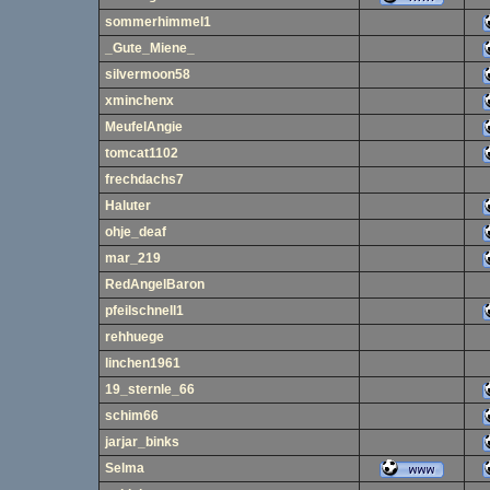
sommerhimmel1
_Gute_Miene_
silvermoon58
xminchenx
MeufelAngie
tomcat1102
frechdachs7
Haluter
ohje_deaf
mar_219
RedAngelBaron
pfeilschnell1
rehhuege
linchen1961
19_sternle_66
schim66
jarjar_binks
Selma