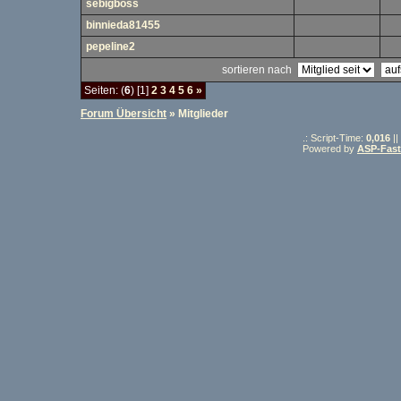
sebigboss
binnieda81455
pepeline2
sortieren nach
Seiten: (
6
) [1]
2
3
4
5
6
»
Forum Übersicht
» Mitglieder
.: Script-Time:
0,016
||
Powered by
ASP-Fas