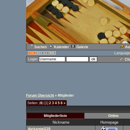
Suchen
Kalender
Galerie
Au
Language
Login:
Cha
Forum Übersicht
» Mitglieder
Seiten: (
6
) [1]
2
3
4
5
6
»
Mitgliederliste
Online
Nickname
Homepage
darkangel228