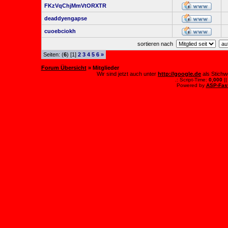
FKzVqChjMmVtORXTR
deaddyengapse
cuoebciokh
sortieren nach
Seiten: (
6
) [1]
2
3
4
5
6
»
Forum Übersicht
» Mitglieder
Wir sind jetzt auch unter
http://google.de
als Stichw
.: Script-Time:
0,000
||
Powered by
ASP-Fas