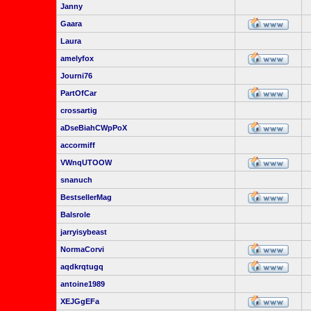
Janny
Gaara
Laura
amelyfox
Journi76
PartOfCar
crossartig
aDseBiahCWpPoX
accormiff
VWnqUTOOW
snanuch
BestsellerMag
Balsrole
jarryisybeast
NormaCorvi
aqdkrqtugq
antoine1989
XEJGgEFa