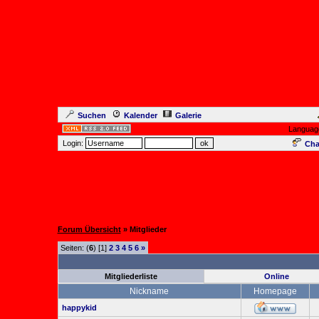
Suchen
Kalender
Galerie
Languag
Login:
Cha
Forum Übersicht
» Mitglieder
Seiten: (
6
) [1]
2
3
4
5
6
»
Mitgliederliste
Online
Nickname
Homepage
happykid