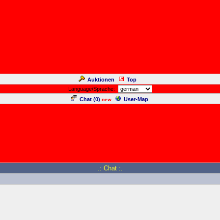
Auktionen
Top
Language/Sprache:
Chat (
0
)
User-Map
new
.: Chat :.