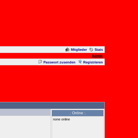
Mitglieder
Stats
Admin
Passwort zusenden
Registrieren
.: Online :.
none online