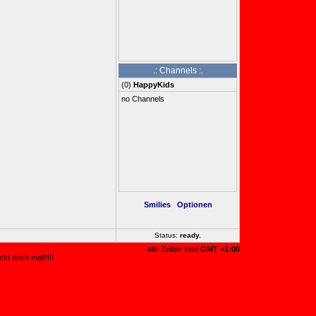
.: Channels :.
(
0
)
HappyKids
no Channels
Smilies
Optionen
Status:
ready
..
alle Zeiten sind
GMT +1:00
kt doch mal!!!!!