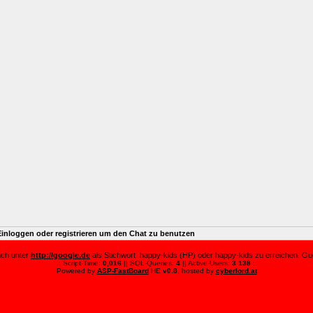
Einloggen oder registrieren um den Chat zu benutzen
auch unter
http://google.de
als Stichwort: happy-kids (HP) oder happy-kids zu erreichen. Guc
.: Script-Time:
0,016
|| SQL-Queries:
4
|| Active-Users:
3 138
:.
Powered by
ASP-FastBoard
HE
v0.8
, hosted by
cyberlord.at