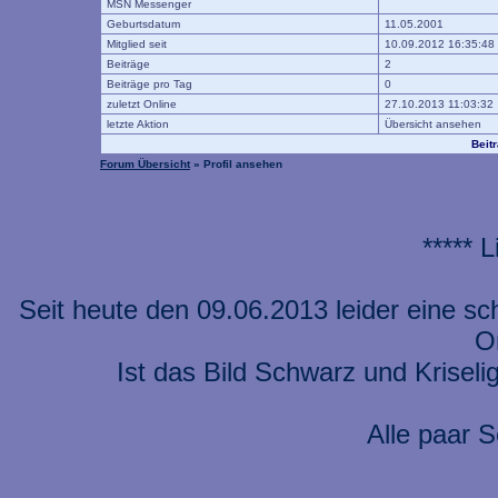
MSN Messenger
Geburtsdatum
11.05.2001
Mitglied seit
10.09.2012 16:35:48
Beiträge
2
Beiträge pro Tag
0
zuletzt Online
27.10.2013 11:03:32
letzte Aktion
Übersicht ansehen
Beit
Forum Übersicht
» Profil ansehen
***** 
Seit heute den 09.06.2013 leider eine s
On
Ist das Bild Schwarz und Kriseli
Alle paar S