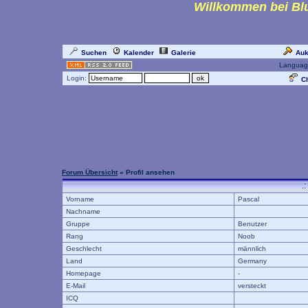
Willkommen bei Blu
Suchen
Kalender
Galerie
Auk
Languag
Login:
Ch
Forum Übersicht
» Profil ansehen
.
Vorname
Pascal
Nachname
Gruppe
Benutzer
Rang
Noob
Geschlecht
männlich
Land
Germany
Homepage
-
E-Mail
versteckt
ICQ