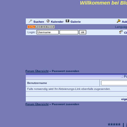
Willkommen bei Blu
Suchen
Kalender
Galerie
Auk
Languag
Login:
Ch
Forum Übersicht
» Passwort zusenden
.: 
Benutzername
Falls notwendig wird Ihr Aktivierungs-Link ebenfalls zugesendet.
eig
Forum Übersicht
» Passwort zusenden
***** 