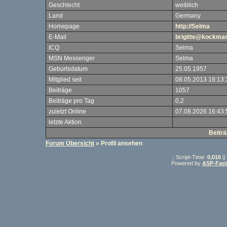
Geschlecht
weiblich
Land
Germany
Homepage
http://Selma
E-Mail
brigitte@kockma
ICQ
Selma
MSN Messenger
Selma
Geburtsdatum
25.05.1957
Mitglied seit
08.05.2013 18:13:
Beiträge
1057
Beiträge pro Tag
0,2
zuletzt Online
07.08.2026 16:43:
letzte Aktion
Beitr
Forum Übersicht
» Profil ansehen
.: Script-Time:
0,016
||
Powered by
ASP-Fas