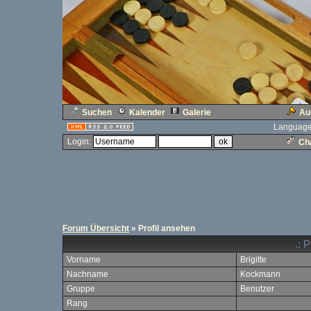
Suchen
Kalender
Galerie
Au
Language
Login:
Cha
Forum Übersicht
» Profil ansehen
.: 
Vorname
Brigitte
Nachname
Kockmann
Gruppe
Benutzer
Rang