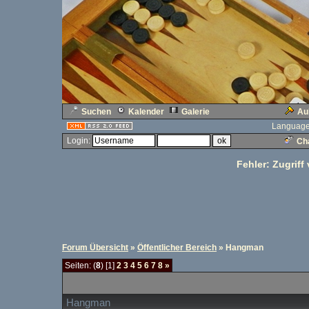
Suchen
Kalender
Galerie
Au
Language
Login:
Cha
Fehler: Zugriff
Forum Übersicht
»
Öffentlicher Bereich
» Hangman
Seiten: (
8
) [1]
2
3
4
5
6
7
8
»
Hangman