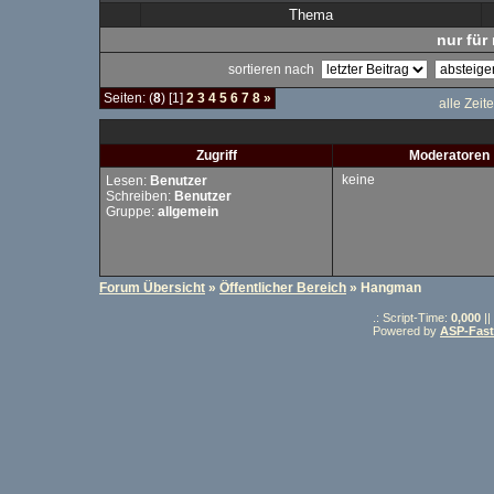
Thema
nur für 
sortieren nach
Seiten: (
8
) [1]
2
3
4
5
6
7
8
»
alle Zeit
Zugriff
Moderatoren
keine
Lesen:
Benutzer
Schreiben:
Benutzer
Gruppe:
allgemein
Forum Übersicht
»
Öffentlicher Bereich
» Hangman
.: Script-Time:
0,000
||
Powered by
ASP-Fas