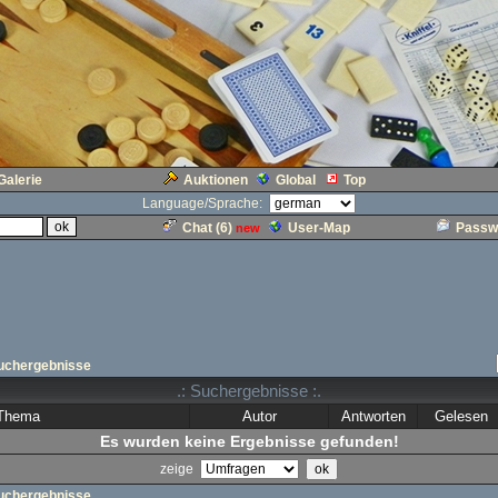
Galerie
Auktionen
Global
Top
Language/Sprache:
Chat (
6
)
User-Map
Passw
new
uchergebnisse
.: Suchergebnisse :.
Thema
Autor
Antworten
Gelesen
Es wurden keine Ergebnisse gefunden!
zeige
uchergebnisse