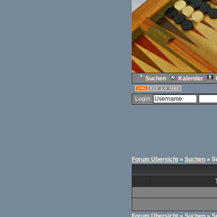
Suchen
Kalender
Login:
Forum Übersicht
»
Suchen
» S
Forum Übersicht
»
Suchen
» S