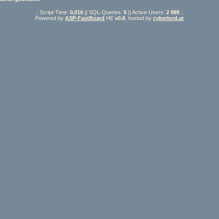
.: Script-Time:
0,016
|| SQL-Queries:
5
|| Active-Users:
2 989
:.
Powered by
ASP-FastBoard
HE
v0.8
, hosted by
cyberlord.at