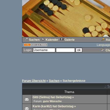
Suchen
Kalender
Galerie
Au
Language
Login:
Cha
Forum Übersicht
»
Suchen
» Suchergebnisse
.: 
Thema
Gitti (Selma) hat Geburtstag
»
Forum:
gute Wünsche
Karin (kari62) hat Geburtstag
»