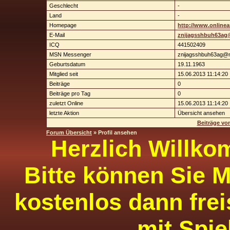
Geschlecht
-
Land
-
Homepage
http://www.onlinea
E-Mail
znijagsshbuh63ag
ICQ
441502409
MSN Messenger
znijagsshbuh63ag@
Geburtsdatum
19.11.1963
Mitglied seit
15.06.2013 11:14:20
Beiträge
0
Beiträge pro Tag
0
zuletzt Online
15.06.2013 11:14:20
letzte Aktion
Übersicht ansehen
Beiträge vo
Forum Übersicht
» Profil ansehen
Herzlich Willko
Bitte können Sie M
kostenlos dann frei
mit Spie