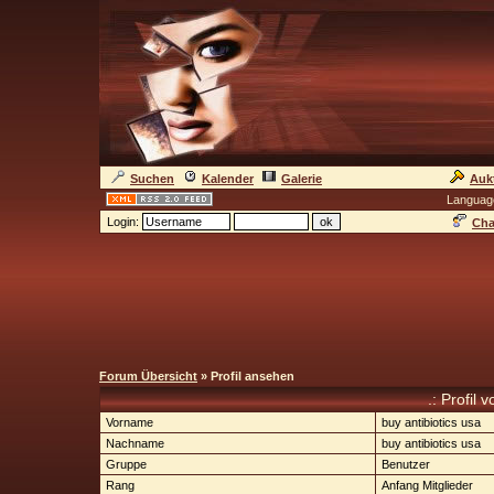
Suchen
Kalender
Galerie
Auk
Languag
Login:
Cha
Forum Übersicht
» Profil ansehen
.: Profil 
Vorname
buy antibiotics usa
Nachname
buy antibiotics usa
Gruppe
Benutzer
Rang
Anfang Mitglieder