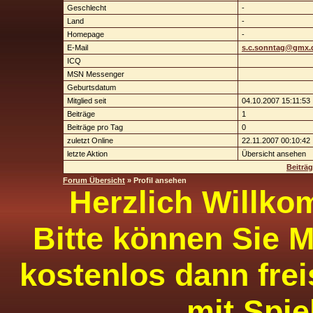
Geschlecht
-
Land
-
Homepage
-
E-Mail
s.c.sonntag@gmx.
ICQ
MSN Messenger
Geburtsdatum
Mitglied seit
04.10.2007 15:11:53
Beiträge
1
Beiträge pro Tag
0
zuletzt Online
22.11.2007 00:10:42
letzte Aktion
Übersicht ansehen
Beiträ
Forum Übersicht
» Profil ansehen
Herzlich Willko
Bitte können Sie M
kostenlos dann frei
mit Spie