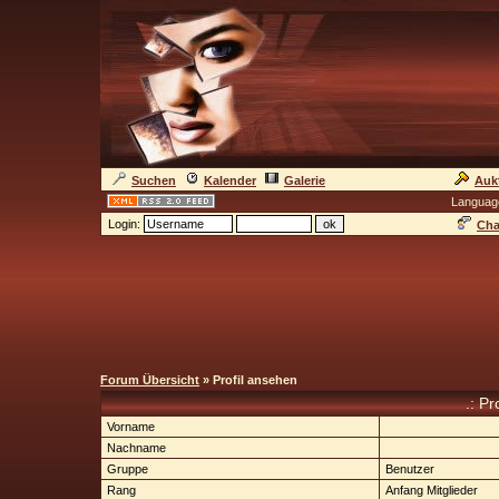
Suchen
Kalender
Galerie
Auk
Languag
Login:
Cha
Forum Übersicht
» Profil ansehen
.: Pr
Vorname
Nachname
Gruppe
Benutzer
Rang
Anfang Mitglieder