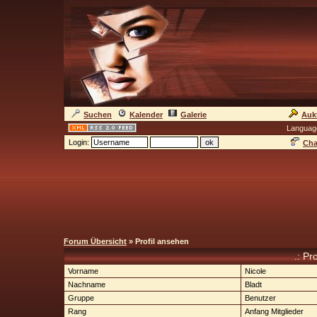
Suchen
Kalender
Galerie
Auk
Languag
Login:
Cha
Forum Übersicht
» Profil ansehen
.: Pr
Vorname
Nicole
Nachname
Bladt
Gruppe
Benutzer
Rang
Anfang Mitglieder