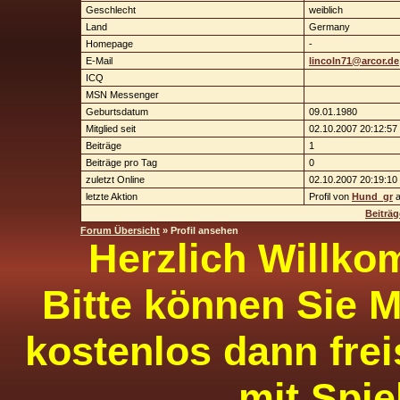
Geschlecht
weiblich
Land
Germany
Homepage
-
E-Mail
lincoln71@arcor.de
ICQ
MSN Messenger
Geburtsdatum
09.01.1980
Mitglied seit
02.10.2007 20:12:57
Beiträge
1
Beiträge pro Tag
0
zuletzt Online
02.10.2007 20:19:10
letzte Aktion
Profil von
Hund_gr
a
Beiträ
Forum Übersicht
» Profil ansehen
Herzlich Willko
Bitte können Sie M
kostenlos dann frei
mit Spie