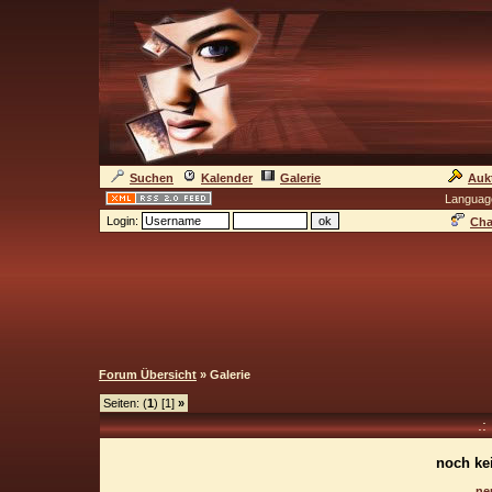
Suchen
Kalender
Galerie
Auk
Languag
Login:
Cha
Forum Übersicht
» Galerie
Seiten: (
1
) [1]
»
.:
noch ke
ne