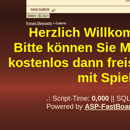
neue Galerie
Seiten: (
1
) [1]
»
Forum Übersicht
» Galerie
Herzlich Willko
Bitte können Sie M
kostenlos dann frei
mit Spie
.: Script-Time:
0,000
|| SQL
Powered by
ASP-FastBoa