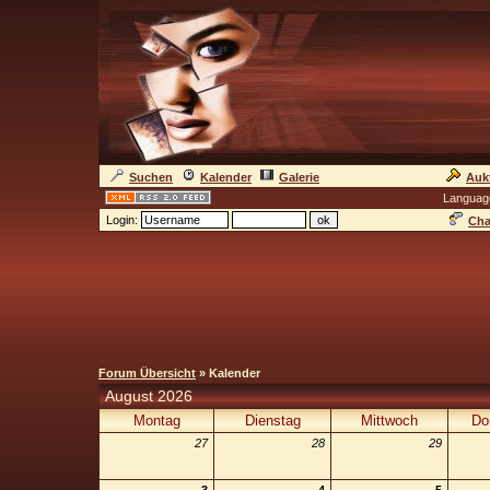
Suchen
Kalender
Galerie
Auk
Languag
Login:
Cha
Forum Übersicht
» Kalender
August 2026
Montag
Dienstag
Mittwoch
Do
27
28
29