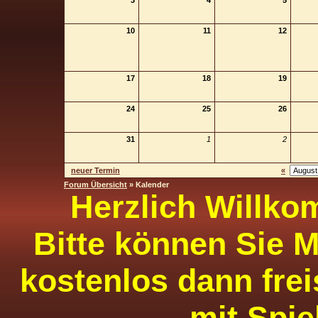
3
4
5
10
11
12
17
18
19
24
25
26
31
1
2
neuer Termin
«
Forum Übersicht
» Kalender
Herzlich Willko
Bitte können Sie M
kostenlos dann frei
mit Spie