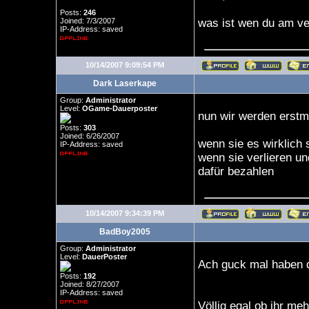
Posts:
246
Joined: 7/3/2007
was ist wen du am ver
IP-Address: saved
10/14/2007 9:09:54 PM
Dark Laserkape
Group:
Administrator
Level:
OGame-Dauerposter
nun wir werden erstm
Posts:
303
Joined: 6/26/2007
wenn sie es wirklich 
IP-Address: saved
wenn sie verlieren u
dafür bezahlen
10/14/2007 9:34:39 PM
BadBoy2005
Group:
Administrator
Level:
DauerPoster
Ach guck mal haben d
Posts:
192
Joined: 8/27/2007
IP-Address: saved
Völlig egal ob ihr me