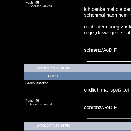
Posts:
46
IP-Address: saved
ich denke mal die dar
schonmal nach nem n
ob ihr dem krieg zus
regel,deswegen ist ab
schranz/AoD.F
10/16/2007 3:56:14 PM
Guest
Group:
blocked
endlich mal spaß bei 
Posts:
46
IP-Address: saved
schranz/AoD.F
10/16/2007 3:58:14 PM