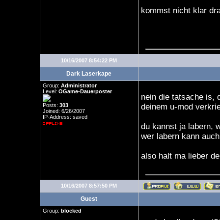
kommst nicht klar dr
10/16/2007 8:54:22 PM
Dark Laserkape
Group:
Administrator
Level:
OGame-Dauerposter
nein die tatsache is,
Posts:
303
deinem u-mod verkri
Joined: 6/26/2007
IP-Address: saved
du kannst ja labern, 
wer labern kann auch
also halt ma lieber d
10/16/2007 8:57:50 PM
Guest
Group:
blocked