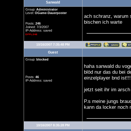
Sanwald
Group:
Administrator
Level:
OGame-Dauerposter
ach schranz, warum 
bischen ich warte
Posts:
246
Joined: 7/3/2007
IP-Address: saved
10/16/2007 7:35:48 PM
Guest
Group:
blocked
haha sanwald du voge
blöd nur das du bei de
Posts:
46
einzelplayer bnd ist!!!
IP-Address: saved
jetzt seit ihr im arsc
P.s meine jungs brau
kann da locker noch 
10/16/2007 8:35:28 PM