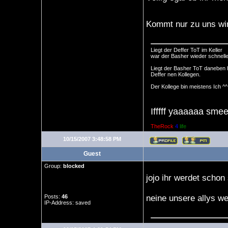
Kommt nur zu uns wi
Liegt der Deffer ToT im Keller
war der Basher wieder schnelle
Liegt der Basher ToT daneben 
Deffer nen Kollegen.
Der Kollege bin meistens Ich ^^
Ifffff yaaaaaa smee
TheRock
4
life
10/15/2007 3:48:58 PM
Guest
Group:
blocked
jojo ihr werdet schon
Posts:
46
neine unsere allys w
IP-Address: saved