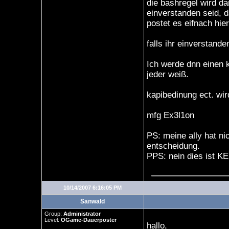
die bashregel wird da
einverstanden seid, d
postet es eifnach hie
falls ihr einverstande
Ich werde dnn einen 
jeder weiß.
kapibedinung ect. wir
mfg Ex3l1on
PS: meine ally hat nic
entscheidung.
PPS: nein dies ist K
10/14/2007 6:16:05 PM
Sanwald
Group:
Administrator
Level:
OGame-Dauerposter
hallo,