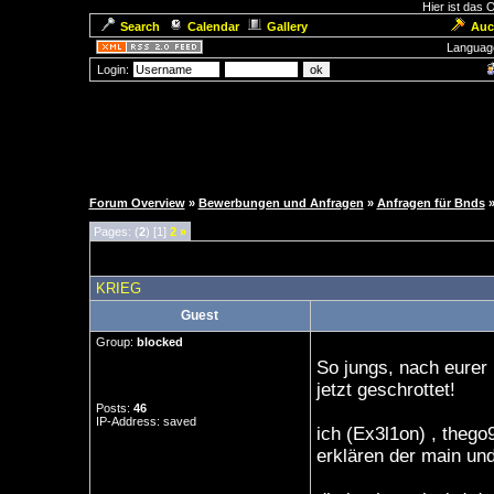
Hier ist das
Search
Calendar
Gallery
Auc
Languag
Login:
Forum Overview
»
Bewerbungen und Anfragen
»
Anfragen für Bnds
Pages: (
2
) [1]
2
»
KRIEG
Guest
Group:
blocked
So jungs, nach eurer 
jetzt geschrottet!
Posts:
46
IP-Address: saved
ich (Ex3l1on) , thego
erklären der main un