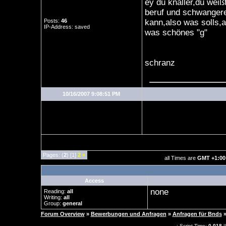
ey du knaller,du weiß
beruf und schwangerer
Posts:
46
kann,also was solls,a
IP-Address: saved
was schönes "g"
schranz
10/16/2007 9:08:51 PM
Pages: (
2
) [1]
2
»
all Times are
GMT +1:00
Access
none
Reading:
all
Writing:
all
Group:
general
Forum Overview
»
Bewerbungen und Anfragen
»
Anfragen für Bnds
.: Script-Time:
0.018
|