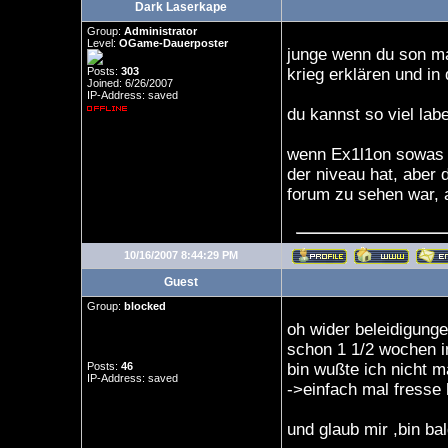
Dark Laserkape
Group:
Administrator
Level:
OGame-Dauerposter
junge wenn du son ma
Posts:
303
krieg erklären und in
Joined: 6/26/2007
IP-Address: saved
du kannst so viel labe
wenn Ex1l1on sowas 
der niveau hat, aber 
forum zu sehen war, 
10/16/2007 8:44:29 PM
Guest
Group:
blocked
oh wider beleidigung
schon 1 1/2 wochen im
Posts:
46
bin wußte ich nicht 
IP-Address: saved
->einfach mal fresse 
und glaub mir ,bin ba