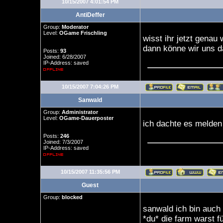
10/15/2007 4:01:54 PM
AntiDeffer
Group:
Moderator
Level:
OGame Frischling
wisst ihr jetzt genau
dann könne wir uns da
Posts:
93
Joined: 6/28/2007
IP-Address: saved
10/15/2007 7:04:26 PM
Sanwald
Group:
Administrator
Level:
OGame-Dauerposter
ich dachte es melden
Posts:
246
Joined: 7/3/2007
IP-Address: saved
10/15/2007 11:35:56 PM
Guest
Group:
blocked
sanwald ich bin auch 
*du* die farm warst fü