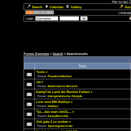
Hier ist das
Search
Calendar
Gallery
Auc
Languag
Login:
Forum Overview
»
Search
» Searchresults
.
Topic
Tools
»
Forum:
Plauderstübchen
cia
»
Forum:
Moderatoren Bereich
Kampf im Land der Bunten Farben
»
Forum:
Intergalaktische Kämpfe
Lost soul 666 Hobbys
»
Forum:
Hobbys
Tja....das wars Uni31....
»
Forum:
Kampfberichte
Zeit gala 3 zu rocken
»
Forum:
Spionageberichte