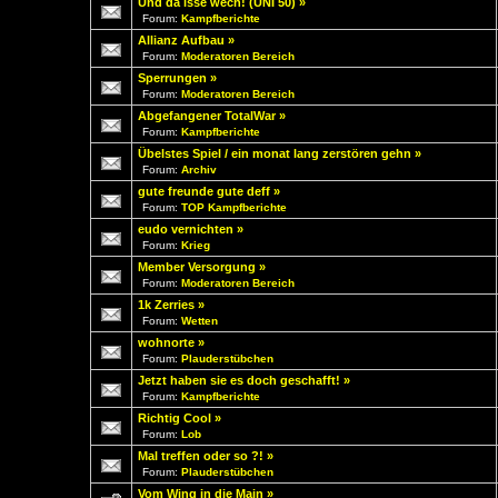
Und da isse wech! (UNI 50)
»
Forum:
Kampfberichte
Allianz Aufbau
»
Forum:
Moderatoren Bereich
Sperrungen
»
Forum:
Moderatoren Bereich
Abgefangener TotalWar
»
Forum:
Kampfberichte
Übelstes Spiel / ein monat lang zerstören gehn
»
Forum:
Archiv
gute freunde gute deff
»
Forum:
TOP Kampfberichte
eudo vernichten
»
Forum:
Krieg
Member Versorgung
»
Forum:
Moderatoren Bereich
1k Zerries
»
Forum:
Wetten
wohnorte
»
Forum:
Plauderstübchen
Jetzt haben sie es doch geschafft!
»
Forum:
Kampfberichte
Richtig Cool
»
Forum:
Lob
Mal treffen oder so ?!
»
Forum:
Plauderstübchen
Vom Wing in die Main
»